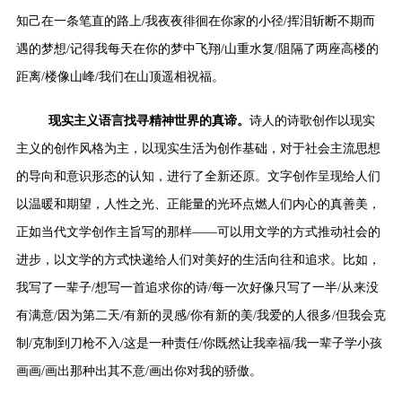
知己在一条笔直的路上/我夜夜徘徊在你家的小径/挥泪斩断不期而
遇的梦想/记得我每天在你的梦中飞翔/山重水复/阻隔了两座高楼的
距离/楼像山峰/我们在山顶遥相祝福。
现实主义语言找寻精神世界的真谛。
诗人的诗歌创作以现实
主义的创作风格为主，以现实生活为创作基础，对于社会主流思想
的导向和意识形态的认知，进行了全新还原。文字创作呈现给人们
以温暖和期望，人性之光、正能量的光环点燃人们内心的真善美，
正如
当代文学创作主旨写的那样——可以用文学的方式推动社会的
进步，以文学的方式快递给人们对美好的生活向往和追求。比如，
我写了一辈子/想写一首追求你的诗/每一次好像只写了一半/从来没
有满意/因为第二天/有新的灵感/你有新的美/我爱的人很多/但我会克
制/克制到刀枪不入/这是一种责任/你既然让我幸福/我一辈子学小孩
画画/画出那种出其不意/画出你对我的骄傲。