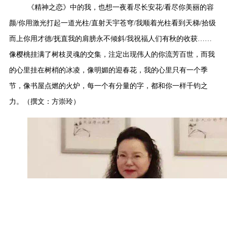
《精神之恋》中的我，也想一夜看尽长安花
/看尽你美丽的容
颜/你用激光打起一道光柱/直射天宇苍穹/我顺着光柱看到天梯/拾级
而上你用才德/抚直我的肩膀永不倾斜/我祝福人们有秋的收获
……
像樱桃挂满了树枝灵魂的交集，注定出现伟人的你流芳百世
，
而我
的心里挂在树梢的冰凌，像明媚的迎春花，我的心里只有一个季
节，像书屋点燃的火炉，每
一个有分量的
字，都和你一样千钧之
力。（
撰文：
方崇玲
）