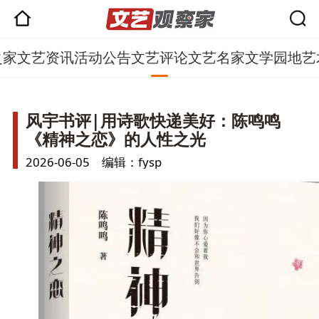
之家
文艺资讯
活动公告
文艺评论
文艺名家
文学园地
艺
风宇书评|用诗歌快递美好：陈鸣鸣
《精神之恋》的人性之光
2026-06-05 编辑：fysp