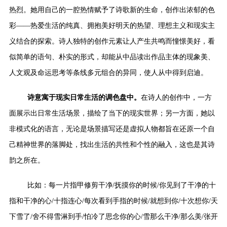
热烈。她用自己的一腔热情赋予了诗歌新的生命，创作出浓郁的色
彩——热爱生活的纯真、拥抱美好明天的热望、理想主义和现实主
义结合的探索。诗人独特的创作元素让人产生共鸣而憧憬美好，看
似简单的语句、朴实的形式，却能从中品读出作品主体的现象美、
人文观及命运思考等条线多元组合的异同，使人从中得到启迪。
诗意寓于现实日常生活的调色盘中。
在诗人的创作中，一方
面展示出日常生活场景，描绘了当下的现实世界；另一方面，她以
非模式化的语言，无论是场景描写还是虚拟人物都旨在还原一个自
己精神世界的落脚处，找出生活的共性和个性的融入，这也是其诗
韵之所在。
比如：每一片指甲修剪干净/抚摸你的时候/你见到了干净的十
指和干净的心/十指连心/每次看到手指的时候/就想到你/十次想你/天
下雪了/舍不得雪淋到手/怕冷了思念你的心/雪那么干净/那么美/张开