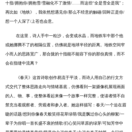
十指/拥抱你/拥抱雪/雪融化不了激情/.......而这些“全是雪全是我”；
再比如《地铁》，我依然想遇见你/那么不经意的触碰/回眸正是你/
想一个人深了/上苍也会意。
在这里，诗人手中一粒沙，会变成水晶，而地铁车中那个他
或她挪腾不了的相隔位置，仿佛就是地球半径的距离。地铁空间窄
小而人的思路宽广，那合拢的十指能不能容下你的那份真情，而不
会在指缝中流离？
《春天》这首诗歌创作易流于平淡，而诗人用自己的行文方
式交代了整体思路走向与情绪基底，仿佛看到一架摄像机展现画面
的人、物、事，使整体看起来像一个故事一样完整，使读者情不自
禁充当着观察者、旁观者和参入者。她这样描写：春天/一个迫在眉
睫的话题/想到你像春天般笑得花草绿萌/我是飘过你心头的柳絮/一
辈子为你唱一首长盛不衰的情歌/扪心笑问草原的绿芽/可知芳华中