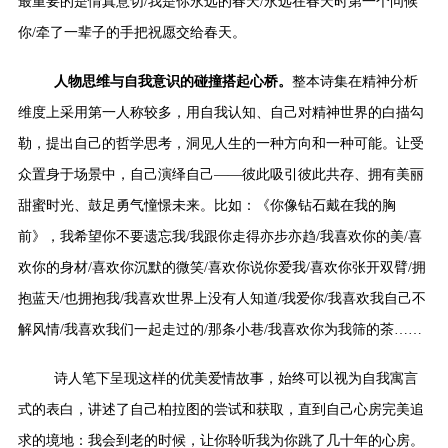
最重要的是情真意切/我是你永远的春天/永远在春天时第一个问候
你/牵了一辈子的手把祝愿交给春天。
人物思维与自我意识的碰撞搭起心桥。
整本诗集在精神分析
维度上采用第一人称较多，用自我认知、自己对精神世界的白描勾
勒，提出自己的哲学思考，洞见人生的一种方向和一种可能。让受
众置身于场景中，自己演绎自己——彼此吸引彼此共存、拥有美丽
甜蜜时光、鼓足勇气憧憬未来。比如：《你像钻石戴在我的胸
前》，我希望你不要遗忘我/我跟你走得亦步亦趋/我喜欢你的美/喜
欢你的身材/喜欢你沉默的微笑/喜欢你说你爱我/喜欢你张开双臂/拥
抱蓝天/也拥抱我/我喜欢世界上没有人知道/我爱你/我喜欢我自己不
解风情/我喜欢我们一起走过的/那条小巷/我喜欢你为我筛的茶
……
诗人笔下呈现这样的优美爱情故事，始终可以视为自我寓言
式的表白，讲述了自己柏拉图的尝试和获取，直到自己心房完美追
求的境地：我会到老的时候，让你聆听我为你跳了几十年的心房。