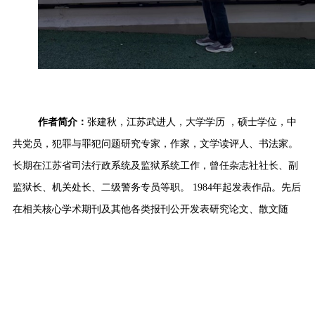
作者简介
：
张建秋，江苏武进人，大学学历
，硕士学位，中
共党员，犯罪与罪犯问题研究专家，作家，
文学读评人、
书法家。
长期在江苏省司法行政系统及监狱系统工作，曾任杂志社社长、副
监狱长、机关处长、二级警务专员等职。
1984年起发表作品。先后
在相关核心学术期刊及其他各类报刊公开发表研究论文、散文随
笔、报告文学200余篇；公开出版学术专著、文艺作品9部，合计约
300余万字。其中，合著2部，《犯罪社会学》（1989），《犯罪心
理学》（1991）；独著3部，《个别谈话——沟通心灵的艺术》
（2008，3次再版），《危机四伏——罪犯危机管理：从概念到实