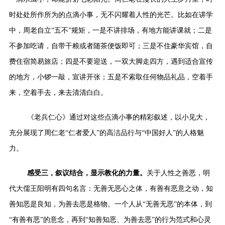
时处处所作所为的点滴小事，无不闪耀着人性的光芒。比如在讲学
中，周老自立“五不”规矩，一是不讲排场，有地方能讲课就；二是
不参加吃请，自带干粮或者随茶便饭即可；三是不住豪华宾馆，自
费住宿简易旅店；四是不要迎送，一双大脚走四方，遇到适合宣传
的地方，小锣一敲，宣讲开张；五是不索取任何物品礼品，空着手
来，空着手去，来去清清白白。
《老兵仁心》通过对这些点滴小事的精彩叙述，以小见大，
充分展现了周仁老“仁者爱人”的高洁品行与“中国好人”的人格魅
力。
感受三，叙议结合，显示教化的力量。
关于人性之善恶，明
代大儒王阳明有四句名言：无善无恶心之体，有善有恶意之动，知
善知恶是良知，为善去恶是格物
。一个人从“无善无恶”的本体，到
“有善有恶”的意念，再到“知善知恶、为善去恶”的行为范式和心灵