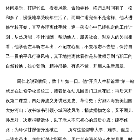
休闲娱乐、打牌钓鱼、看看风景、含饴弄孙，终归是时间有了，松
和多了，慢慢地享受晚年生活了。而周仁甫完全不是这样。他从进
修学校开始，直至办理离休手续，逐一落实心中已经拟定的工作计
划，尽己所能，不计报酬，帮助他人，服务社会。对别人的另眼相
看，他学会左耳听右耳出，不记在心里，不去考虑不去想，保持自
己一贯的平凡行事风格，真正地把离休看作是从做领导到当职工的
自然转换，雄心勃勃、精神昂扬、有条不紊，开启人生新篇章。
周仁老说到做到，数十年如一日。他“开启人生新篇章”第一站
就是在进修学校当校工，接着是在幼儿园当门卫兼花匠；再后来开
设第二课堂，四处奔波义务讲述党史、革命史；穷游四海赞美祖国
大好河山；读书编书引领小城阅读风尚；捐款捐物之余，又不顾儿
孙反对，决定捐赠遗体，以了老人不忘初心的最后心愿；建亭修
路；为环保甘愿俯身捡破烂…… 所有这些都非大事、难事。但是，
一滴水虽小，却能折射七彩阳光。周仁老在漫长的人生岁月里，时