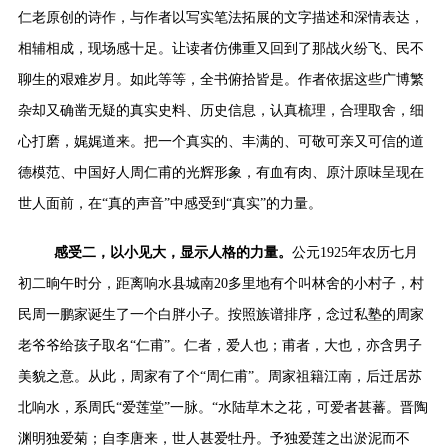
仁老原创的诗作，与作者以写实笔法拓展的文字描述和深情表达，
相辅相成，现场感十足。让读者仿佛重又回到了那战火纷飞、民不
聊生的艰难岁月。如此等等，全书俯拾皆是。作者依据这些广博繁
杂却又确凿无疑的真实史料、历史信息，认真梳理，合理取舍，细
心打磨，娓娓道来。把一个真实的、丰满的、可敬可亲又可信的道
德模范、中国好人周仁甫的光辉形象，有血有肉、原汁原味呈现在
世人面前，在“真的声音”中感受到“真实”的力量。
感受二，以小见大，显示人格的力量。
公元1925年农历七月
初二晌午时分，距离响水县城南20多里地有个叫林舍的小村子，村
民周一鹏家诞生了一个白胖小子。按照族谱排序，念过私塾的周家
老爷爷给孩子取名“仁甫”。仁者，爱人也；甫者，大也，亦含男子
美貌之意。从此，周家有了个“周仁甫”。周家祖籍江南，后迁居苏
北响水，系周氏“爱莲堂”一脉。“
水陆草木之花，可爱者甚蕃。晋陶
渊明独爱菊；自李唐来，世人甚爱牡丹。予独爱莲之出淤泥而不