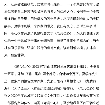
人，江苏省道德模范，盐城市时代先锋……一个个荣誉的背后，是
周仁老把自己纯粹的党员本色与博大的仁爱之心，浸润在一个个普
普通通的日子里，用他坚实的闪光足迹，将岁月雕刻成动人的光阴
故事。夏学海则以一个作家的眼光、责任与良心，历时五年多时
间，潜心创作完成了长篇报告文学《老兵仁心》，为人们讲述了周
仁老一生平凡却不平庸的光阴故事；颂扬了故事中所蕴含的，当今
社会亟须赓续、弘扬并践行的道德文化。读来酣畅淋漓，如沐春
风，如浴甘霖。
《老兵仁心》2023年7月由江苏凤凰文艺出版社出版。全书共
十五章，外加“序篇”“尾声”两个部分，合计40余万字。夏学海先生
是一位多产的报告文学作家，先后出版有《草根书记》《龙腾四
海》《为了金兰》《将生态蓝图绘到底》等作品。《老兵仁心》被
列入2020年度盐城市文联重点文创项目，也是作者近年来收获的又
一部报告文学佳作。读罢《老兵仁心》，至少给我留下如下切身感