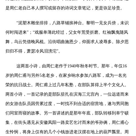
是周仁老自己本人撰写或留存的诗词文章笔记，更是弥足珍贵。
“泥塑木雕坐排排，八路草铺挨神台。黎明一见女兵傍，未识
何时闯进来”；“戏服单薄此经过，父女年荒受折磨。红袖飘曳随风
舞，乌云凭借晚风梳。沿街唱曲施恩少，仰面求人凌辱多。除夕思
归归不得，萧瑟冷风泪滂沱”。
这两首小诗，由周仁老作于1940年秋冬时节。那年，年仅16
岁的周仁甫与另外5名老乡，在家乡响水参加八路军，成为一名光
荣的抗日战士。周仁甫上过几年私塾，在部队算得上半个文化人。
两首小诗，一首记录的是部队驻扎在滨海三元宫内，一位远道而来
的女游击队员因劳累过度，一时找不到合适的宿营地，遂与男同胞
们同室而寝的故事。另一首讲述的是那年年底，部队转移到阜宁硕
集，在街头遇见从安徽凤阳一路卖艺乞讨而来的爷孙俩，周仁甫心
生怜悯，将身上仅有的几个小钱放进老汉摆在地上的葫芦瓢里。周