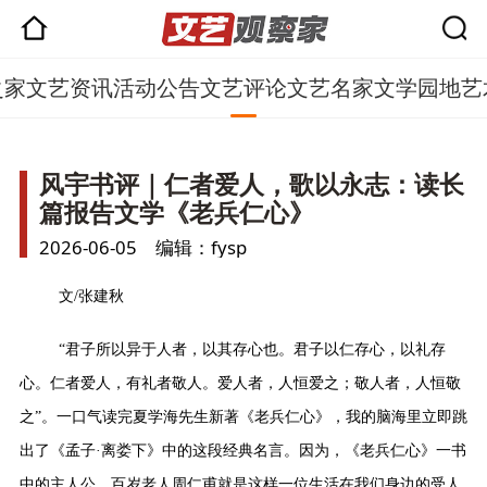
之家
文艺资讯
活动公告
文艺评论
文艺名家
文学园地
艺
风宇书评｜仁者爱人，歌以永志：读长
篇报告文学《老兵仁心》
2026-06-05 编辑：fysp
文/张建秋
“君子所以异于人者，以其存心也。君子以仁存心，以礼存
心。仁者爱人，有礼者敬人。爱人者，人恒爱之；敬人者，人恒敬
之”。一口气读完夏学海先生新著《老兵仁心》，我的脑海里立即跳
出了《孟子·离娄下》中的这段经典名言。因为，《
老兵仁心》一书
中的主人公，百岁老人周仁甫就是这样一位生活在我们身边的受人