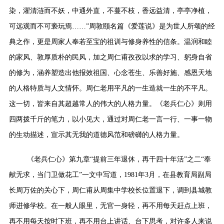
染，濯清涟而不妖，中通外直，不蔓不枝，香远益清，亭亭净植，
可远观而不可亵玩焉……”周敦颐名篇《爱莲说》是为世人所颂的经
典之作，更是周家人奉若至宝的祖训与修身养性的信条。温润和睦
的家风、敦厚质朴的民风，加之周仁甫孜孜以求的学习、躬身自省
的修为，涵养塑造出他报效祖国、心念苍生、乐善好施、感恩天地
的人格特质与人文情怀。周仁老用平凡的一生造就一生的不平凡。
这一切，皆来自其超越常人的伟大的人格力量。《老兵仁心》则用
四两拨千斤的笔力，以小见大，通过对周仁老一言一行、一事一物
的生动描述，宣示其无我的道德风范和磅礴的人格力量。
《老兵仁心》第九章“提前三年退休，再干四十年活”之二“奉
献无求，当门卫做花工”一文中写道，1981年3月，在县教育局副局
长周万佐的关心下，周仁甫从周集中学校长位置退下，调到县城教
师进修学校。在一般人眼里，无官一身轻，再不用每天赶点上班，
再不用每天按时下班，再不用台上讲话、台下思考，对许多人来说