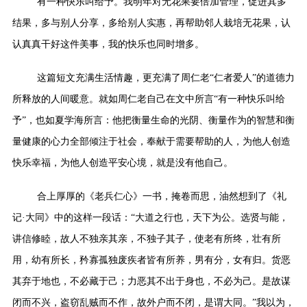
有一种快乐叫给予。我明年对无花果要倍加管理，促进其多
结果，多与别人分享，多给别人实惠，再帮助邻人栽培无花果，认
认真真干好这件美事，我的快乐也同时增多。
这篇短文充满生活情趣，更充满了周仁老“仁者爱人”的道德力
所释放的人间暖意。就如周仁老自己在文中所言“有一种快乐叫给
予”，也如夏学海所言：他把衡量生命的光阴、衡量作为的智慧和衡
量健康的心力全部倾注于社会，奉献于需要帮助的人，为他人创造
快乐幸福，为他人创造平安心境，就是没有他自己。
合上厚厚的《老兵仁心》一书，掩卷而思，油然想到了《礼
记·大同》中的这样一段话：“大道之行也，天下为公。选贤与能，
讲信修睦，故人不独亲其亲，不独子其子，使老有所终，壮有所
用，幼有所长，矜寡孤独废疾者皆有所养，男有分，女有归。货恶
其弃于地也，不必藏于己；力恶其不出于身也，不必为己。是故谋
闭而不兴，盗窃乱贼而不作，故外户而不闭，是谓大同。”我以为，