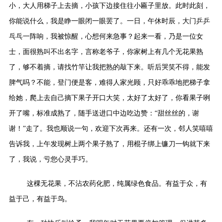
小，大人用梯子上去摘，小孩下边接住往小匾子里放。此时此刻，
你能说什么，我是睁一眼闭一眼罢了。一日，午休时辰，大门乒乒
乓乓一阵响，我被惊醒，心想何来急事？起来一看，乃是一位女
士，面很熟叫不出名字，言称老爷子，你家树上有几个无花果熟
了，够不着摘，请找竹竿让我把熟的敲下来。听后哭笑不得，能发
脾气吗？不能，登门便是客，难得人家光顾，只好乖乖地把梯子拿
给她，爬上去自己摘下果子开口大笑，太好了太好了，你看果子咧
开了嘴，标准成熟了，随手送进口中边吃边赞：“甜丝丝的，谢
谢！”走了。我也顺说一句，欢迎下次再来。还有一次，邻人笑嘻嘻
告诉我，上午发现树上两个果子熟了，用棍子绑上镰刀一钩就下来
了，我说，亏您心灵手巧。
这棵无花果，不沾农药化肥，纯属绿色食品。有益于众，有
益于己，有益于鸟。