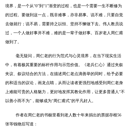
境界，是一个从“0”到“1”渐变的过程，也是一个需要一生不断修为
的过程。要做到这一点，既非难事，亦非易事。说不难，只要自觉
去做就行；说不易，需要持之以恒、坚持不懈做下去。伟人教员说
过，一个人做好事并不难，难的是一辈子做好事。百岁老人周仁甫
做到了。
毫无疑问，周仁老的行为范式与心灵境界，在当下现实生活
中，有着极其重要的标杆作用与示范价值。《老兵仁心》通过夹叙
夹议、叙议结合的方法，在描述周仁老点滴善举的同时，给予必要
的和适当的议论，画龙点睛，从而让读者更强烈地感受到周仁老身
上难能可贵的人格魅力，更好地发挥其教化作用，让更多普通人“不
以善小而不为”，能够成为“周仁甫式”的平凡好人。
作者在周仁老的书橱里看到老人数十年来捐出的票据存根56
张等钱物后写道：