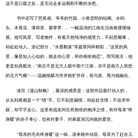
这不是口腹之欲，是无论走多远都割不断的乡愁。
书中还写了芭蕉扇、爷爷的竹园、小巷货郎的吆喝、水码
头、木香花、薄荷茶、紫荸荠
……
一幅温润的江南生活画卷缓缓铺
展。他写风景、写老物件，有着天然纯净的感受力，不刻意雕琢，
却处处动人。游记部分，
“
水墨鹅泉
”
等篇章同样精彩，
“
这里的风
景，像是知人心似的，能走你心里，和你相依相恋
”
。而写南京，他
更是别具眼光：
“
南京不是北方人眼中那个江南，亦不是南方人所想
的北方气概
”——
温婉细腻与市井粗犷并存，俗与真、甩与稳融合。
读完《漫山秋枫》，最深的感受是：这部作品最打动人的，
从头到尾都是一个
“
情
”
字。它不刻意煽情，却处处含情；不追求华
丽，却字字走心。这里有战友间生死相依的袍泽之情，有对母亲
“
终
身暖
”
的赤子孝心，也有对妻子、对家庭深沉内敛的爱意。
“
母亲的毛衣终身暖
”
这一辑，读来格外动容。母亲为了赶在儿