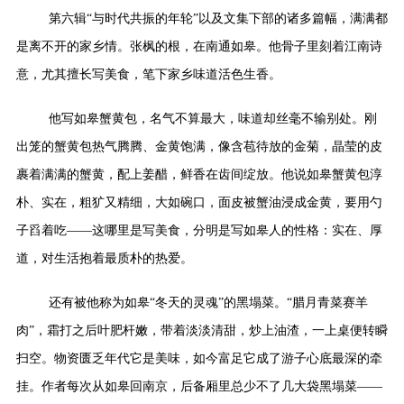
第六辑
“
与时代共振的年轮
”
以及文集下部的诸多篇幅，满满都
是离不开的家乡情。张枫的根，在南通如皋。他骨子里刻着江南诗
意，尤其擅长写美食，笔下家乡味道活色生香。
他写如皋蟹黄包，名气不算最大，味道却丝毫不输别处。刚
出笼的蟹黄包热气腾腾、金黄饱满，像含苞待放的金菊，晶莹的皮
裹着满满的蟹黄，配上姜醋，鲜香在齿间绽放。他说如皋蟹黄包淳
朴、实在，粗犷又精细，大如碗口，面皮被蟹油浸成金黄，要用勺
子舀着吃
——
这哪里是写美食，分明是写如皋人的性格：实在、厚
道，对生活抱着最质朴的热爱。
还有被他称为如皋
“
冬天的灵魂
”
的黑塌菜。
“
腊月青菜赛羊
肉
”
，霜打之后叶肥杆嫩，带着淡淡清甜，炒上油渣，一上桌便转瞬
扫空。物资匮乏年代它是美味，如今富足它成了游子心底最深的牵
挂。作者每次从如皋回南京，
后备厢里
总少不了几大袋黑塌菜
——