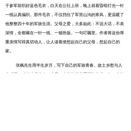
子参军前织好蓝色毛衣，白天在公社上班，晚上就着昏暗灯光一针
一线认真编织。那件毛衣，不仅挡住了军营山沟的寒风，更温暖了
他整整四十年的军旅生涯。父母之爱，大多如此：不说大话，不表
深情，全都藏在一针一线、一顿热饭、一句叮嘱里。作者将这份厚
重亲情写得真切动人，让人读着便想起自己的父母，想起自己的
家。
张枫先生用半生岁月，写下自己的军旅青春、故土乡愁与人
生感悟。对当过兵的人，这是一本能唤起共同记忆的书，每一个细
节都能戳中内心最柔软的地方；对没当过兵的读者，这是一扇窗，
让人看见最真实、最可爱、最有温度的军营；对喜欢散文的人，这
是一本干净、真诚、有风骨的书，值得慢慢读、细细品。