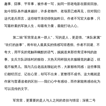
趣事、囧事、平常事，被作者一写，如同一部老电影在眼前回放。
如今部队条件越来越好，许多老物件、老场景已难再见，但对我们
这代老兵而言，这些细节亲切得恍如昨日。作者不写宏大叙事，只
写最朴素的军旅人生，却最有力量，最能打动人心。
第二辑
“
军营里走来一群人
”
，写的是人，更是情。
“
来队家属
”
“
吹灯的故事
”
，将年轻人最真实的情感写得透彻。作者不回避、不
夸大，用平实的笔触和幽默的语气，娓娓道来那些青涩单纯的故
事。女兵方队训练时的狠劲，大热天同样脱光衣服睡觉的豪迈，丝
毫不输男儿。我与几位老战友聊起此书，大家都有同感：这些事我
们都经历过、记在心里，却写不出来，更整理不成书。这大概就是
作家与普通读者的区别
——
我们心中有感动，而作家能将感动化为
可以流传的文字。
军营里，更重要的是人与人之间的牵挂与情谊：深夜二号