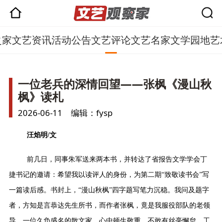
之家
文艺资讯
活动公告
文艺评论
文艺名家
文学园地
艺
一位老兵的深情回望——张枫《漫山秋
枫》读札
2026-06-11 编辑：fysp
汪焰明
/
文
前几日，同事朱军送来两本书，并转达了省报告文学学会丁
捷书记的邀请：希望我以读评人的身份，为第二期
“
致敬读书会
”
写
一篇读后感。书封上，
“
漫山秋枫
”
四字题写笔力沉稳。我问及题字
者，方知是言恭达先生所书，而作者张枫，竟是我服役部队的老领
导，一位久负盛名的散文家。心中顿生敬重，不敢有丝毫懈怠，工