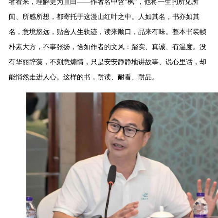
者看来，理解更为直白
——
作者名中含
“
枫
”
，他将一生的所见所
闻、所感所想，都寄托于这漫山红叶之中。人如其名，书亦如其
名，意境悠远，贴合人生轨迹，读来顺口，品来有味。整本书装帧
朴素大方，不事张扬，恰如作者的文风：踏实、真诚、有温度。没
有华丽辞藻，不刻意煽情，只是安安静静地讲故事、说心里话，却
能悄然走进人心。这样的书，耐读、耐看、耐品。