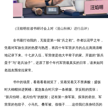
《漫山秋枫》
（
汪焰明在读书研讨会上对
进行品评
）
全书最打动我的，无疑是第一辑
“
兵之初
”
。作者以花甲之年，
凭着对军旅生涯的热爱与熟悉，将四十年军营岁月的点点滴滴清晰
地记录下来。十七岁入伍，军营便是他大半辈子的家。开篇的
“
新兵
蛋子
”
与
“
老兵油子
”
，还原了那个年代军营最真实的日常，读来如同
老战友围坐拉家常。
书中的场景，看着看着就笑了，笑着笑着又不禁鼻酸：盛饭
时大棉帽掉进粥桶；紧急集合时只穿一条裤腿、穿反鞋的慌张；
“
新兵怕哨，老兵怕号
”
的默契；还有第一身军装、探亲的牵挂、军
营里的包饺子、小马扎、叠军被、假领子
……
这些我们亲身经历的