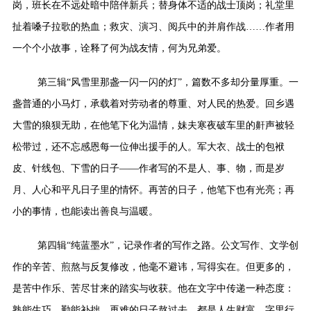
岗，班长在不远处暗中陪伴新兵；替身体不适的战士顶岗；礼堂里
扯着嗓子拉歌的热血；救灾、演习、阅兵中的并肩作战
……
作者用
一个个小故事，诠释了何为战友情，何为兄弟爱。
第三辑
“
风雪里那盏一闪一闪的灯
”
，篇数不多却分量厚重。一
盏普通的小马灯，承载着对劳动者的尊重、对人民的热爱。回乡遇
大雪的狼狈无助，在他笔下化为温情，妹夫寒夜破车里的鼾声被轻
松带过，还不忘感恩每一位伸出援手的人。军大衣、战士的包袱
皮、针线包、下雪的日子
——
作者写的不是人、事、物，而是岁
月、人心和平凡日子里的情怀。再苦的日子，他笔下也有光亮；再
小的事情，也能读出善良与温暖。
第四辑
“
纯蓝墨水
”
，记录作者的写作之路。公文写作、文学创
作的辛苦、煎熬与反复修改，他毫不避讳，写得实在。但更多的，
是苦中作乐、苦尽甘来的踏实与收获。他在文字中传递一种态度：
熟能生巧，勤能补拙，再难的日子熬过去，都是人生财富。字里行