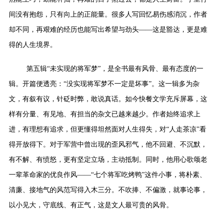
间没有抱怨，只有向上的正能量。很多人写回忆易伤感消沉，作者
却不同，再艰难的经历也能写出希望与劲头
——
这是豁达，更是难
得的人生境界。
第五辑
“
未实现的将军梦
”
，是全书最有风骨、最有态度的一
辑。开篇便透亮：
“
没实现将军梦不一定是坏事
”
。这一辑多为杂
文，有叙有议，针砭时弊，敢说真话。如今快餐文学充斥屏幕，这
样有分量、有见地、有担当的杂文已越来越少。作者始终追求上
进，有理想有追求，但更懂得坦然面对人生得失，对
“
人走茶凉
”
看
得开放得下。对于军营中曾出现的歪风邪气，他不回避、不沉默，
有不解、有愤怒，更有坚定立场，主动抵制。同时，他用心歌颂老
一辈革命家的优良作风
——“
七个将军吃烤鸭
”
这件小事，将朴素、
清廉、接地气的风范写得入木三分。不吹捧、不偏激，就事论事，
以小见大，守底线、有正气，这是文人最可贵的风骨。