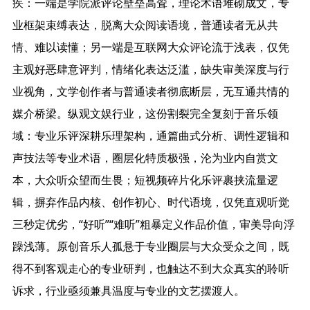
疾：一端是学院派评论壁垒高耸，理论术语堆砌成文，专
业框架束缚表达，脱离大众阅读语境，普通读者无从共
情、难以读懂；另一端是互联网大众评论流于浅表，仅凭
主观好恶肆意评判，情绪化表达泛滥，缺失审美深度与行
业视角，文学创作者与普通读者彻底断层，无互通共情的
媒介桥梁。纵观文娱行业，这份割裂完全复刻于音乐领
域：专业乐评深耕乐理架构，通篇曲式分析、调性逻辑和
声技法等专业术语，圈层化特质极强，沦为业内自赏文
本，大众听众望而生畏；短视频碎片化乐评裹挟流量逻
辑，摒弃作品内核、创作初心、时代语境，仅凭直观听觉
三秒定优劣，“好听”“难听”粗暴定义作品价值，审美导向浮
躁浅薄。原创音乐人孤悬于专业圈层与大众受众之间，既
得不到客观走心的专业研判，也触达不到大众真实的聆听
诉求，行业亟须兼具温度与专业的文艺摆渡人。