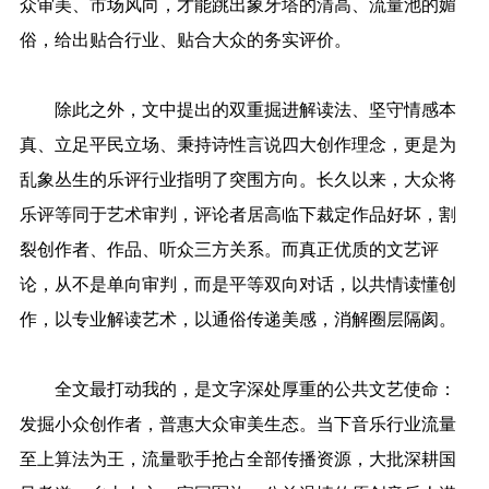
众审美、市场风向，才能跳出象牙塔的清高、流量池的媚
俗，给出贴合行业、贴合大众的务实评价。
除此之外，文中提出的双重掘进解读法、坚守情感本
真、立足平民立场、秉持诗性言说四大创作理念，更是为
乱象丛生的乐评行业指明了突围方向。长久以来，大众将
乐评等同于艺术审判，评论者居高临下裁定作品好坏，割
裂创作者、作品、听众三方关系。而真正优质的文艺评
论，从不是单向审判，而是平等双向对话，以共情读懂创
作，以专业解读艺术，以通俗传递美感，消解圈层隔阂。
全文最打动我的，是文字深处厚重的公共文艺使命：
发掘小众创作者，普惠大众审美生态。当下音乐行业流量
至上算法为王，流量歌手抢占全部传播资源，大批深耕国