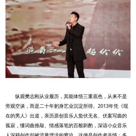
纵观樊志刚从业履历，其能体悟三重底色，从来不是
旁观空谈，而是二十年躬身艺业沉淀所得。2013年凭《现
在的男人》出道，亲历原创音乐人蛰伏无名、伏案写曲的
孤寂，懂词曲推敲、情感落笔的百般斟酌，深谙小众音乐
人深耕创作却被流量埋没的窘迫，这便是创作者共情；多