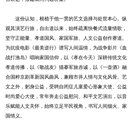
这份认知，根植于他一贯的艺文选择与处世本心。纵
观其演艺行旅，自出道以来，始终疏离快餐式流量情歌，
坚守正能量、孝道国风、家国军旅、人文公益创作赛道。
为抗疫电影《最美逆行》谱写人间温情，为战争影片《血
战打渔岛》唱响家国信仰，以《孝在今天》深耕传统文化
孝道传播，以《敬战友》描摹军旅赤诚，以《一壶酒》融
合国粹京剧革新国风曲风，兼顾市井人情与文化风骨。艺
文之外，躬身公益，受聘自闭症儿童爱心形象大使、公益
时尚爱心大使，常年奔走公益慰问、和平文艺演出，以音
乐赋能人文关怀，始终立足平民视角，书写人间烟火、家
国情义。