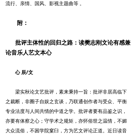
流行、亲情、国风、影视主题曲等 。
附：
批评主体性的回归之路
：读樊志刚文论有感兼
论音乐人艺文本心
心 辰/文
梁实秋论文艺批评，素来秉持一旨：批评非居高临下
之裁断，非圈子自娱之玄谈，乃联通创作者与受众、平衡
专业法度与人间共情的中道之学。批评者要有品鉴之识，
亦要有体察之心；守学术之规矩，亦怀俗世之温情，不媚
大众流俗，不困学院窠臼，方为艺文评论正道。近日读音