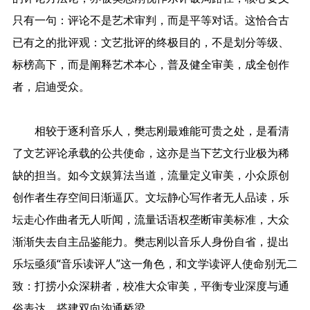
只有一句：评论不是艺术审判，而是平等对话。这恰合古
已有之的批评观：文艺批评的终极目的，不是划分等级、
标榜高下，而是阐释艺术本心，普及健全审美，成全创作
者，启迪受众。
相较于逐利音乐人，樊志刚最难能可贵之处，是看清
了文艺评论承载的公共使命，这亦是当下艺文行业极为稀
缺的担当。如今文娱算法当道，流量定义审美，小众原创
创作者生存空间日渐逼仄。文坛静心写作者无人品读，乐
坛走心作曲者无人听闻，流量话语权垄断审美标准，大众
渐渐失去自主品鉴能力。樊志刚以音乐人身份自省，提出
乐坛亟须“音乐读评人”这一角色，和文学读评人使命别无二
致：打捞小众深耕者，校准大众审美，平衡专业深度与通
俗表达，搭建双向沟通桥梁。