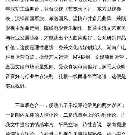
年深耕主流舞台，登台央视《艺览天下》、东方卫视春
晚，演绎家国军旅、孝道国风、温情市井多元曲风，兼顾
影视主题曲定制、院线电影音乐制作，贯通主流文艺审美
与行业发展脉络，才能跳出个人曲风偏好，公允研判作品
价值，这便是理性思辨；身兼文化传媒创始人、湖南广电
栏目运营总监，操盘艺人运营、MV摄制、文娱项目运营，
直面文娱市场流量规则、受众真实审美偏好，洞悉大众听
音喜好与行业生存法则，扎根一线而非坐而论道，这便是
实践视野。
三重底色合一，便跳出了乐坛评论常见的两大误区：
一是圈内互捧的人情评论，二是流量至上的功利评论。而
我文中提出的情感本真、平民立场、诗性言说、双向掘进
的评论方法论，亦被樊志刚视作乐评破局路径，核心要义