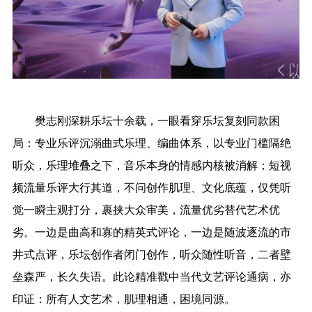
樊志刚深耕乐坛十余载，一眼看穿乐坛复刻同款困
局：专业乐评沉溺曲式乐理、编曲体系，以专业门槛隔绝
听众，乐理堆叠之下，音乐本身的情感内核被消解；短视
频流量乐评大行其道，不问创作肌理、文化底蕴，仅凭听
觉一瞬主观打分，裹挟大众审美，流量优劣替代艺术优
劣。一边是曲高和寡的精英式评论，一边是随波逐流的市
井式点评，乐坛创作者闭门创作，听众随性听音，二者壁
垒森严，长久失语。此论精准戳中当代文艺评论通病，亦
印证：所有人文艺术，肌理相通，困境同源。