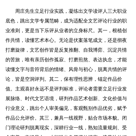
周庄先生立足行业实践，凝练出文学读评人三大职业
底色，跳出文学专属范畴，成为适配全文艺评论行业的职
业准则，更是当下乐评从业者的立身标尺。其一，根植创
作共情，读懂艺术本心。无论是伏案落笔成文，还是彻夜
打磨旋律，文艺创作皆是反复推翻、自我博弈、沉淀共情
的苦旅，唯有亲历创作孤寂、打磨煎熬、表达执念，才能
读懂文字与音符背后的情绪、风骨与初心，脱离共情的评
论，皆是空洞评判。其二，保有理性思辨，锚定作品价
值。主观喜好永远不是评判标准，评论者需要立足行业发
展脉络、时代文艺语境，研判作品艺术创新、文化价值与
行业意义，跳出个人审美偏见，客观甄别作品优劣，赋予
作品公允评价。其三，兼具一线视野，贴合市场本貌。闭
门理论研判脱离现实，深耕行业一线，熟知流量规则、受