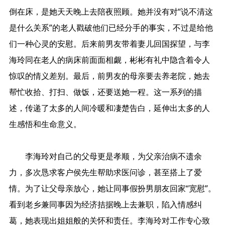
倒在床，是她天天晚上去陪夜照顾。她并没有对“说不清这
是什么关系”的老人戳破他们已经分手的事实，不过是给他
们一种心灵的安慰。后来前男友带着妻儿回国探望，与李
海玲同在老人的病床前面面相觑，彬彬有礼中隐含着令人
惊叹的情义差别。最后，前男友的母亲要去养老院，她去
帮忙收拾、打扫、做饭，还要送她一程。这一系列的描
述，传递了太多的人间冷暖和凄楚告白，延伸出太多的人
生感悟和生命意义。
李海玲对自己的父母更是孝顺，为父亲治病不遗余
力，多次恳求客户侯先生帮助求医问诊，甚至搭上了爱
情。为了让父母亲放心，她让同事假扮男朋友回家“宽慰”。
看到老乡兼同事因为经济拮据晚上去兼职，陷入情感纠
葛，她表现出姐姐般的关怀和责任。李海玲对工作专心致