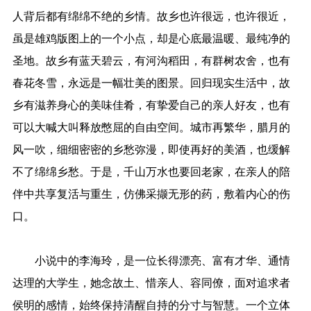
人背后都有绵绵不绝的乡情。故乡也许很远，也许很近，
虽是雄鸡版图上的一个小点，却是心底最温暖、最纯净的
圣地。故乡有蓝天碧云，有河沟稻田，有群树农舍，也有
春花冬雪，永远是一幅壮美的图景。回归现实生活中，故
乡有滋养身心的美味佳肴，有挚爱自己的亲人好友，也有
可以大喊大叫释放憋屈的自由空间。城市再繁华，腊月的
风一吹，细细密密的乡愁弥漫，即使再好的美酒，也缓解
不了绵绵乡愁。于是，千山万水也要回老家，在亲人的陪
伴中共享复活与重生，仿佛采撷无形的药，敷着内心的伤
口。
小说中的李海玲，是一位长得漂亮、富有才华、通情
达理的大学生，她念故土、惜亲人、容同僚，面对追求者
侯明的感情，始终保持清醒自持的分寸与智慧。一个立体