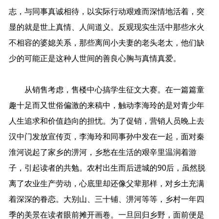
志，与同事真诚相待，以实际行动艰难而深情地活着，突
显的就是世上真情、人间道义。反观现实生活中那些水火
不相容的婆媳关系，那些离间小夫妻的老头老太，他们缺
少的可能正是这种人世间的善良心胸与真情真爱。
从销售考虑，售楼中心搞学生征文大赛。在一篇篇童
趣十足而又世俗偏激的来稿中，触动李海玲的是对青少年
人生追求和价值趋向的担忧。为了促销，营销人员晚上去
汉中门发放宣传页，李海玲和同事孙中发在一起，面对秦
淮河说起了家乡的淠河，乡愁在生活的艰辛里温润着游
子，引起读者的共勉。农村出生而后进城的90后，虽然脱
离了农业生产劳动，心底里却还像父辈那样，对乡土充满
着深深的眷恋。大别山、三十铺、淠河等等，乡村一年四
季的美景在读者眼前摊开画卷。一旦回归乡野，面前便是