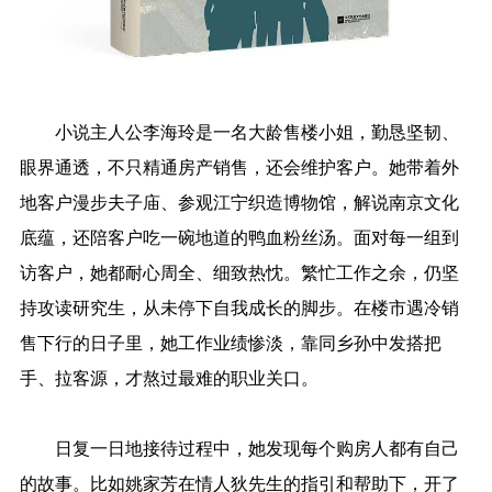
小说主人公李海玲是一名大龄售楼小姐，勤恳坚韧、
眼界通透，不只精通房产销售，还会维护客户。她带着外
地客户漫步夫子庙、参观江宁织造博物馆，解说南京文化
底蕴，还陪客户吃一碗地道的鸭血粉丝汤。面对每一组到
访客户，她都耐心周全、细致热忱。繁忙工作之余，仍坚
持攻读研究生，从未停下自我成长的脚步。在楼市遇冷销
售下行的日子里，她工作业绩惨淡，靠同乡孙中发搭把
手、拉客源，才熬过最难的职业关口。
日复一日地接待过程中，她发现每个购房人都有自己
的故事。比如姚家芳在情人狄先生的指引和帮助下，开了