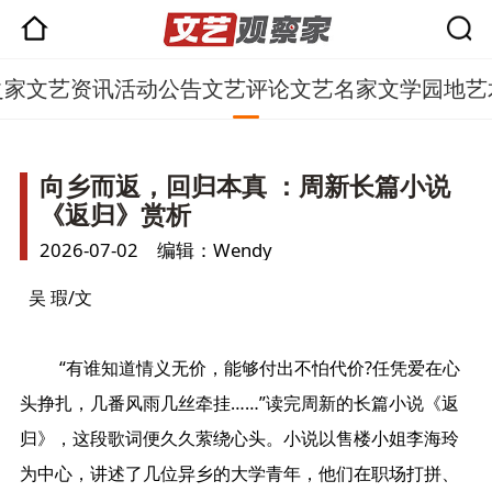
之家
文艺资讯
活动公告
文艺评论
文艺名家
文学园地
艺
向乡而返，回归本真 ：周新长篇小说
《返归》赏析
2026-07-02 编辑：Wendy
吴 瑕/文
“有谁知道情义无价，能够付出不怕代价?任凭爱在心
头挣扎，几番风雨几丝牵挂……”读完周新的长篇小说《返
归》，这段歌词便久久萦绕心头。小说以售楼小姐李海玲
为中心，讲述了几位异乡的大学青年，他们在职场打拼、