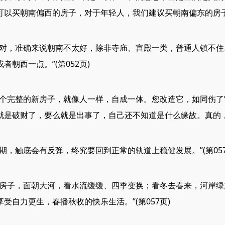
以买朝南偏西的房子，对于年轻人，我们建议买朝南偏东的房子。”
，准确来说朝南不太好，除非寺庙、宫殿一类，普通人镇不住
朝西一点。”(第052页)
完整的新房子，就像人一样，自成一体。您改造它，如同伤了
是破财了，要么就是出事了，自己还不知道是什么缘故。真的，房子
触底会有反弹，终究要回到正常的轨道上稳健发展。”(第057
子，面朝大河，看水流缓缓、四季变换；看冬去春来，河岸绿
受自力更生，春播秋收的快乐生活。”(第057页)