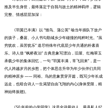
推及半生身世，最终落定于自我与故土的精神羁绊，逻辑
完整、情感层层加深：
《羽翼已丰满》以 “雏鸟、蒲公英” 喻当年插队下放户
的孩子，桑葚、小人书勾勒城乡少年碰撞的纯粹时光。“虽
穷犹欢，虽苦犹乐” 道尽特殊年代底层少年共通的朴素喜
乐。诗人借 “枫桥夜泊” 古典意象写漂泊，旧屋、红梅翠玉
承载少年的集体回忆，一句 “羽翼丰满，常飞回来”，是一
代人跨越岁月的乡愁，把个体思念升华为年少伙伴们共同
的精神原乡 —— 同裕。鸟的意象贯穿开篇，既写少年长成
远走，也暗合诗人一生渴望自由飞翔的内心(身体受限，精
神始终振翅)。
《50 年前的小学同学》这是全诗最动人、最具私人纪