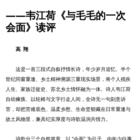
——韦江荷《与毛毛的一次
会面》读评
高 翔
这是一首三段式自叙抒情长诗，年少岁月追忆、半个
世纪同窗重逢、乡土精神溯源三重现实场景，将个人残疾
人生、家族迁徙史、苏北乡土情怀融为一体。诗人韦江荷
自幼瘫痪、以轮椅与文字行走人间，全诗无一句刻意诉
苦，却把苦难底色、温柔乡愁、生命坚韧藏在日常重逢与
故土风物里，兼具纪实厚度与诗歌温润共情力。
诗歌分三个自然篇章，以 “会面” 为引子，由年少往事