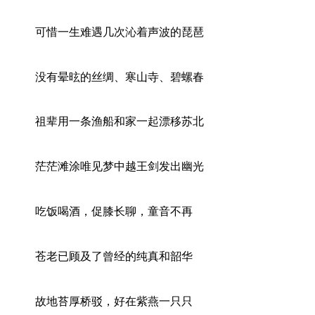
可惜一生难遇几次沁着声波的琵琶
没有晕昡的丝绸、寒山寺、碧螺春
祖辈用一条渔船和家一起漂移苏北
茫茫滩涂唯见梦中越王剑发出幽光
吃饭喝酒，促膝长聊，童音不再
苍老已顾及了曾经的纯真和韶华
故地苔厚桥驳，好在紫燕一只只