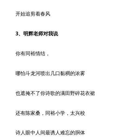
开始追剪着春风
3、明辉老师对我说
你有同裕情结，
哪怕斗龙河喷出几口黏稠的浓雾
也遮掩不了你诗歌的满田野碎花衣裙
还有陈家桑，同裕小学，太兴校
诗人眼中人间最诱人难忘的胴体