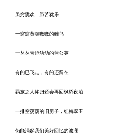
虽穷犹欢，虽苦犹乐
一窝窝黄嘴嗷嗷的雏鸟
一丛丛青涩幼幼的蒲公英
有的已飞走，有的还留在
羁旅之人终归还会再回枫桥夜泊
一排空荡荡的旧房子，红梅翠玉
仍能涌起我们美好回忆的波澜