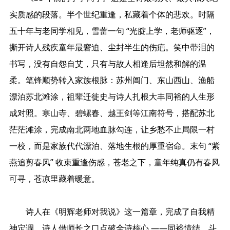
实质感的段落。半个世纪重逢，私藏着个体的悲欢。时隔
五十年与老同学相见，雪蕾一句 “光腚上学，老师驱逐”，
撕开诗人残疾童年最窘迫、尘封半生的伤疤。笑中带泪的
书写，没有自怨自艾，只有与故人相逢后坦然和解的温
柔。笔锋顺势转入家族根脉：苏州阊门、东山西山、渔船
漂泊苏北滩涂，祖辈迁徙史与诗人扎根大丰同裕的人生形
成对照。寒山寺、碧螺春、越王剑等江南符号，搭配苏北
茫茫滩涂，完成南北两地血脉勾连，让乡愁不止局限一村
一校，而是家族代代漂泊、落地生根的厚重宿命。末句 “紫
燕追剪春风” 收束重逢伤感，苍老之下，童年纯真仍有春风
可寻，苍凉里藏着暖意。
诗人在《明辉老师对我说》这一篇章，完成了自我精
神定调。诗人借师长之口点破全诗核心 ——同裕情结。斗