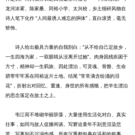
龙河浓雾、陈家桑、同裕小学、太兴校，乡土细碎风物在
诗人笔下化作 “人间最诱人难忘的胴体”，直白滚烫，毫无
矫饰。
诗人给出极具力量的自我剖白：“从不给自己定故乡，
一生四海为家，一双眼睛从没离开过她”。肉身因残疾困于
方寸，精神却一生羁旅、四处漂泊，可灵魂、骨骼、生命
脐带牢牢系在同裕这片土地。结尾 “常常满含纷涌的泪
花”，折射出对回忆、重逢、身世的所有感慨，把半生漂泊
的思念落定在故土之上。
韦江荷不堆砌华丽辞藻，大量使用生活化对白、真实
往事，如同与故人促膝闲谈。写窘迫童年不刻意渲染悲
苦，写离别不沉溺伤感，所有沉重都包裹在温和的叙事