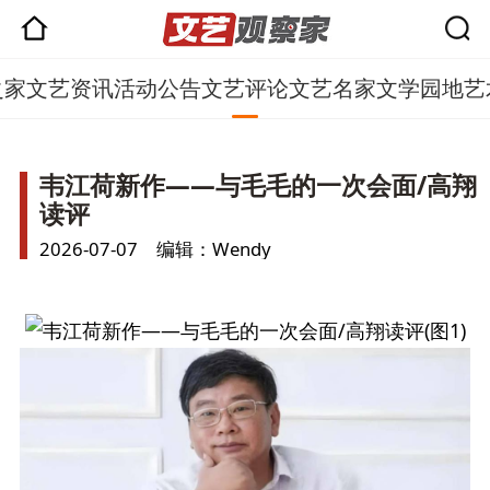
之家
文艺资讯
活动公告
文艺评论
文艺名家
文学园地
艺
韦江荷新作——与毛毛的一次会面/高翔
读评
2026-07-07 编辑：Wendy