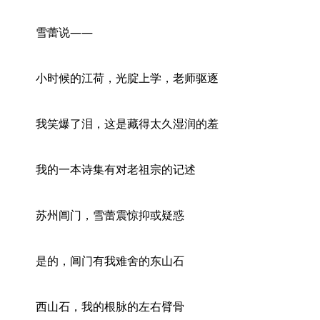
雪蕾说——
小时候的江荷，光腚上学，老师驱逐
我笑爆了泪，这是藏得太久湿润的羞
我的一本诗集有对老祖宗的记述
苏州阊门，雪蕾震惊抑或疑惑
是的，阊门有我难舍的东山石
西山石，我的根脉的左右臂骨