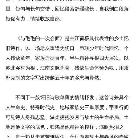
里。短句与长句交错，回忆段落舒缓绵长，自我剖白段落
短促有力，情绪收放自然。
《与毛毛的一次会面》是韦江荷极具代表性的乡土忆
旧诗作。以一场老友重逢为切口，串联少年时代回忆、个
人残缺童年、家族迁徙百年、半生精神寻根四大层次。以
苏北乡村为根，江南文脉为骨，残缺生命体验为魂，用质
朴克制的文字写出跨越五十年的乡愁与释然。
不同于一般怀旧诗歌单薄的情绪抒发，这首诗兼具个
人生命史、特殊时代史、地域家族史三重厚度，字里行间
可见诗人身残志坚、温柔拥抱岁月与故土的生命格局。土
地是他文字的底色，归鸿是他精神的模样，满眶热泪之
下，是一颗从未被苦难困住、永远向着故土与春风的赤诚