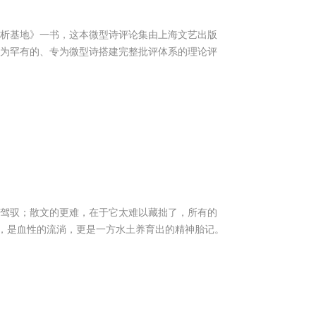
析基地》一书，这本微型诗评论集由上海文艺出版
极为罕有的、专为微型诗搭建完整批评体系的理论评
以驾驭；散文的更难，在于它太难以藏拙了，所有的
，是血性的流淌，更是一方水土养育出的精神胎记。