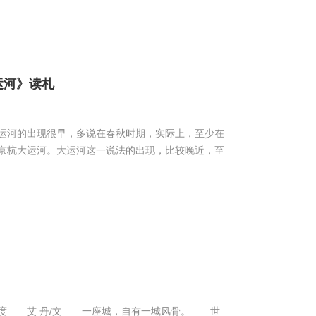
运河》读札
运河的出现很早，多说在春秋时期，实际上，至少在
京杭大运河。大运河这一说法的出现，比较晚近，至
向度 艾 丹/文 一座城，自有一城风骨。 世