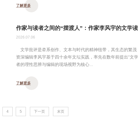
了解更多
作家与读者之间的“摆渡人”：作家李风宇的文学
2026.07.06
文学批评是牵系创作、文本与时代的精神纽带，其生态的繁茂
资深编辑李风宇基于四十余年文坛实践，率先在数年前提出“文学
者的理性思辨与编辑的现场视野为核心...
了解更多
4
5
下一页
末页