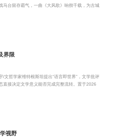
戏马台留存霸气，一曲《大风歌》响彻千载，为古城
及界限
/文哲学家维特根斯坦提出“语言即世界”，文学批评
直接决定文学意义能否完成完整流转。置于2026
学视野