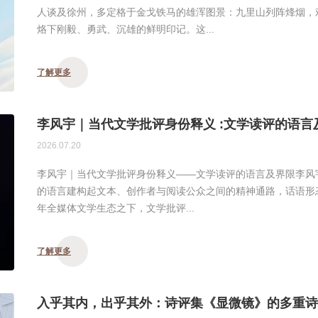
人谈及徐州，多定格于金戈铁马的雄浑图景：九里山列阵烽烟，
烙下刚毅、勇武、沉雄的鲜明印记。这...
了解更多
李风宇｜当代文学批评身份释义 :文学读评的语言
2026.07.20
李风宇｜当代文学批评身份释义——文学读评的语言及界限李风宇
的语言建构起文本、创作者与阅读公众之间的精神通路，话语形态
年全媒体文学生态之下，文学批评...
了解更多
入乎其内，出乎其外：诗评集《显微镜》的多重诗