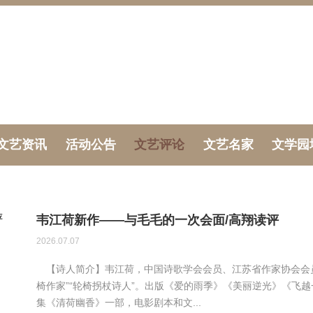
文艺资讯
活动公告
文艺评论
文艺名家
文学园
韦江荷新作——与毛毛的一次会面/高翔读评
2026.07.07
【诗人简介】韦江荷，中国诗歌学会会员、江苏省作家协会会员
椅作家”“轮椅拐杖诗人”。出版《爱的雨季》《美丽逆光》《飞
集《清荷幽香》一部，电影剧本和文...