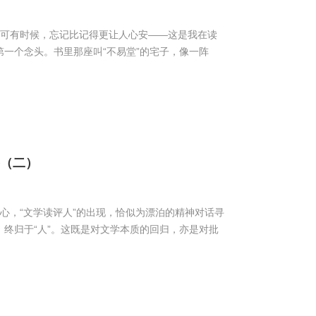
可有时候，忘记比记得更让人心安——这是我在读
第一个念头。书里那座叫“不易堂”的宅子，像一阵
察（二）
心，“文学读评人”的出现，恰似为漂泊的精神对话寻
，终归于“人”。这既是对文学本质的回归，亦是对批