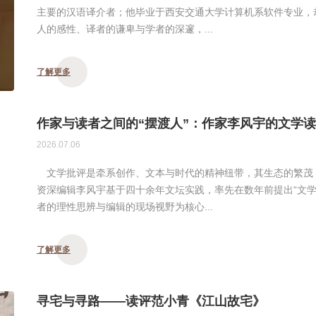
主要的汉语译介者；他毕业于西安交通大学计算机系软件专业，
人的感性、译者的谦卑与学者的深邃，...
了解更多
作家与读者之间的“摆渡人”：作家李风宇的文学
2026.07.06
文学批评是牵系创作、文本与时代的精神纽带，其生态的繁茂
资深编辑李风宇基于四十余年文坛实践，率先在数年前提出“文学
者的理性思辨与编辑的现场视野为核心...
了解更多
寻宅与寻路——读评范小青《江山故宅》