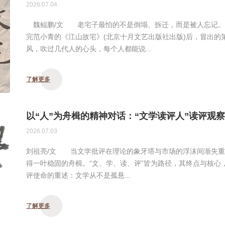
2026.07.04
魏鲲鹏/文 老宅子最怕的不是倒塌、拆迁，而是被人忘记。
完范小青的《江山故宅》(北京十月文艺出版社出版)后，冒出的
风，吹过几代人的心头，每个人都能说...
了解更多
以“人”为舟楫的精神对话：“文学读评人”读评观
2026.07.03
刘祖亮/文 当文学批评在理论的象牙塔与市场的浮沫间渐失重
得一叶稳固的舟楫。“文、学、读、评”皆为路径，其终点与核心
评使命的重述：文学从不是孤悬...
了解更多