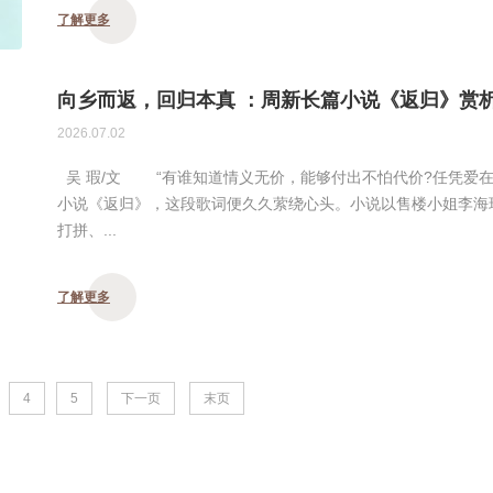
了解更多
向乡而返，回归本真 ：周新长篇小说《返归》赏
2026.07.02
吴 瑕/文 “有谁知道情义无价，能够付出不怕代价?任凭爱在
小说《返归》，这段歌词便久久萦绕心头。小说以售楼小姐李海
打拼、...
了解更多
4
5
下一页
末页