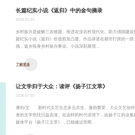
长篇纪实小说《返归》中的金句摘录
2026.07.03
乡村振兴是破解三农难题、推进农业农村现代化、助力强国建设
篇纪实小说《返归》价值愈发凸显。作品讲述在都市打拼的一群
感，返乡投身乡村振兴事业。小说深刻展现...
了解更多
让文学归于大众：读评《扬子江文萃》
2026.07.03
潘剑/文 新时代文艺生态多元共生、蓬勃繁荣，大众文艺创作
者的文学热忱日益高涨。在这样的时代语境下，由扬子江药业集
媒体平台《扬子江文萃》，已稳健运营两...