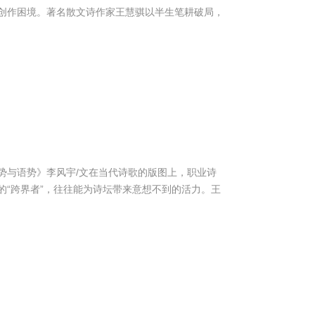
创作困境。著名散文诗作家王慧骐以半生笔耕破局，
势与语势》李风宇/文在当代诗歌的版图上，职业诗
“跨界者”，往往能为诗坛带来意想不到的活力。王