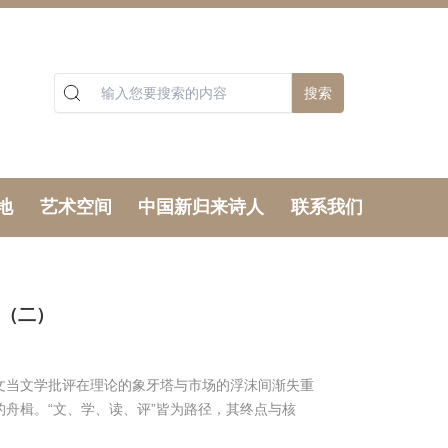
搜索
地
艺术空间
中国新归来诗人
联系我们
察（二）
/文当文学批评在理论的象牙塔与市场的浮沫间渐失重
的舟楫。“文、学、读、评”皆为路径，其终点与核