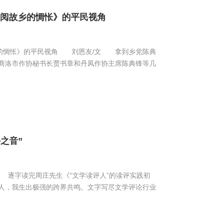
翻阅故乡的惆怅》的平民视角
乡的惆怅》的平民视角 刘恩友/文 拿到乡党陈典
商洛市作协秘书长贾书章和丹凤作协主席陈典锋等几
之音”
 逐字读完周庄先生《“文学读评人”的读评实践初
人，我生出极强的跨界共鸣。文字写尽文学评论行业