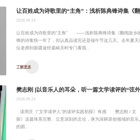
让百姓成为诗歌里的“主角”：浅析陈典锋诗集《
2026.06.24
让百姓成为诗歌里的“主角” ——浅析陈典锋诗集《翻阅故
锋的诗集快一年了，但认真品读完还是端午节这几天。去年夏天
位老师到新疆途经嘉峪关时专门看我...
了解更多
樊志刚 |以音乐人的耳朵，听一篇文学读评的“弦外
2026.06.24
读周庄《“文学读评人”的读评实践初探》有感 樊志刚 / 文
探》这篇体系完整、立意深刻的文论，身为深耕原创领域的音乐
的困...