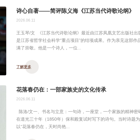
诗心自著——简评陈义海《江苏当代诗歌论纲》
2026.06.11
王玉琴/文 《江苏当代诗歌论纲》最近由江苏凤凰文艺出版社出
是江苏省哲学社会科学“重点项目”的结项成果。作为亲见这部作
满了崇敬。他是一个诗人，一位...
了解更多
花落春仍在：一部家族史的文化传承
2026.06.11
陈洛/文一、书名与立意：一句诗，一座堂，一个家族的精神密码
在道光三十年（1850年）保和殿复试时写下的诗句。当时诗题
以“花落春仍在，天时尚艳...