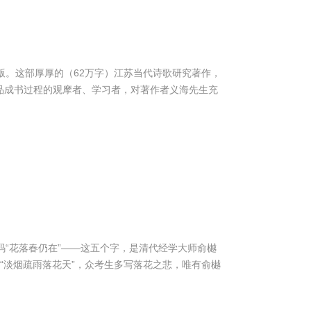
版。这部厚厚的（62万字）江苏当代诗歌研究著作，
品成书过程的观摩者、学习者，对著作者义海先生充
“花落春仍在”——这五个字，是清代经学大师俞樾
为“淡烟疏雨落花天”，众考生多写落花之悲，唯有俞樾