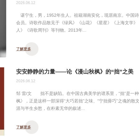
2026.06.12
谌宁生，男，1952年生人。祖籍湖南安化，现居南京。中国
会员。诗歌作品散见于《绿风》《山花》《星星》《上海文学》
人》《诗歌周刊》等刊物。2013年...
了解更多
安安静静的力量——论《漫山秋枫》的“拙”之美
2026.06.12
邹 雷/文 拙不是缺陷。在中国古典美学的谱系里，“拙”是一
枫》，正是这样一部深得“大巧若拙”之味、“宁拙毋巧”之魂的
涯与半生乡愁，在朴素无华的叙述...
了解更多