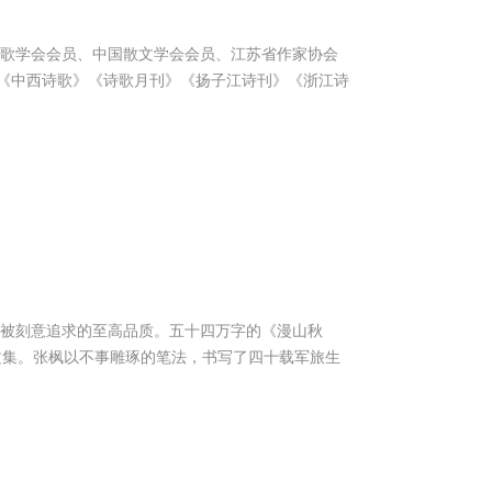
诗歌学会会员、中国散文学会会员、江苏省作家协会
《中西诗歌》《诗歌月刊》《扬子江诗刊》《浙江诗
种被刻意追求的至高品质。五十四万字的《漫山秋
散文集。张枫以不事雕琢的笔法，书写了四十载军旅生