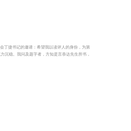
学会丁捷书记的邀请：希望我以读评人的身份，为第
写笔力沉稳。我问及题字者，方知是言恭达先生所书，