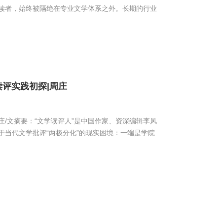
读者，始终被隔绝在专业文学体系之外。长期的行业
读评实践初探|周庄
庄/文摘要：“文学读评人”是中国作家、资深编辑李风
当代文学批评“两极分化”的现实困境：一端是学院