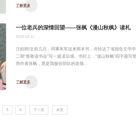
了解更多
一位老兵的深情回望——张枫《漫山秋枫》读札
2026.06.11
汪焰明/文前几日，同事朱军送来两本书，并转达了省报告文学
二期“致敬读书会”写一篇读后感。书封上，“漫山秋枫”四字题
而作者张枫，竟是我服役部队的老领...
了解更多
5
6
下一页
末页